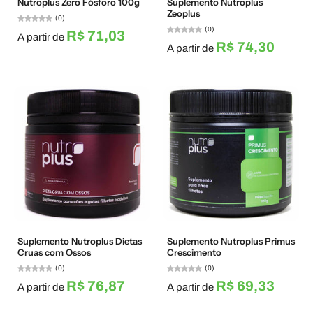
Nutroplus Zero Fósforo 100g
Suplemento Nutroplus
Zeoplus
(0)
(0)
R$ 71,03
A partir de
R$ 74,30
A partir de
Suplemento Nutroplus Dietas
Suplemento Nutroplus Primus
Cruas com Ossos
Crescimento
(0)
(0)
R$ 76,87
R$ 69,33
A partir de
A partir de