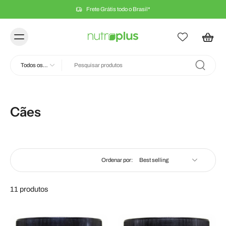
Frete Grátis todo o Brasil*
Todos os
tipos
Cães
Ordenar por:
11 produtos