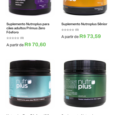
Suplemento Nutroplus para
Suplemento Nutroplus Sênior
cães adultos Primus Zero
(0)
Fósforo
R$ 73,59
A partir de
(0)
R$ 70,60
A partir de