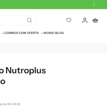
Compre em 6x no cartão (3x
COMBOS COM OFERTA
NOSSO BLOG
 Nutroplus
ão
a de R$ 149,00