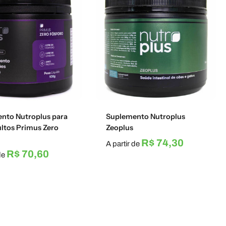
nto Nutroplus para
Suplemento Nutroplus
ultos Primus Zero
Zeoplus
R$ 74,30
A partir de
R$ 70,60
 de