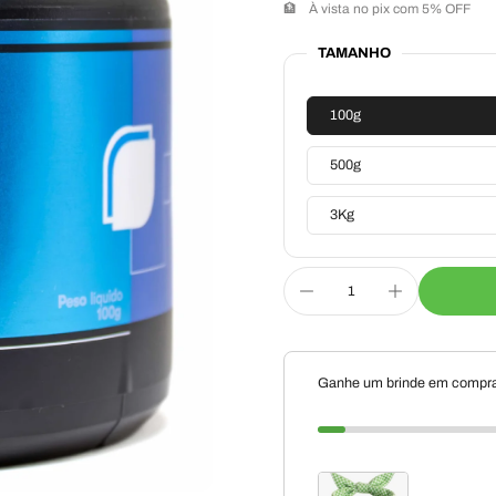
🏦
À vista no pix com 5% OFF
TAMANHO
100g
500g
3Kg
Ganhe um brinde em compra