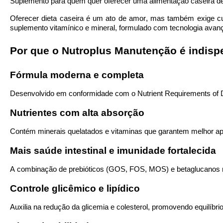
Suplemento para quem quer oferecer uma alimentação caseira de f
Oferecer dieta caseira é um ato de amor, mas também exige cui
suplemento vitamínico e mineral, formulado com tecnologia avança
Por que o
Nutroplus
Manutenção é indispe
Fórmula moderna e completa
Desenvolvido em conformidade com o
Nutrient
Requirements
of
Nutrientes com alta absorção
Contém minerais
quelatados
e vitaminas que garantem melhor apr
Mais saúde intestinal e imunidade fortalecida
A combinação de
prebióticos
(GOS, FOS, MOS) e
betaglucanos
Controle glicêmico e lipídico
Auxilia na redução da glicemia e colesterol, promovendo equilíbri