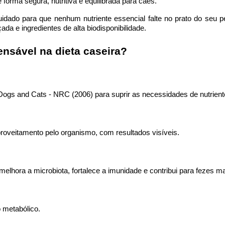
orma segura, nutritiva e equilibrada para cães.
dado para que nenhum nutriente essencial falte no prato do seu p
da e ingredientes de alta biodisponibilidade.
nsável na dieta caseira?
Dogs
and
Cats - NRC (2006)
para suprir as necessidades de nutrien
oveitamento pelo organismo, com resultados visíveis.
melhora a microbiota, fortalece a imunidade e contribui para fezes 
o metabólico.