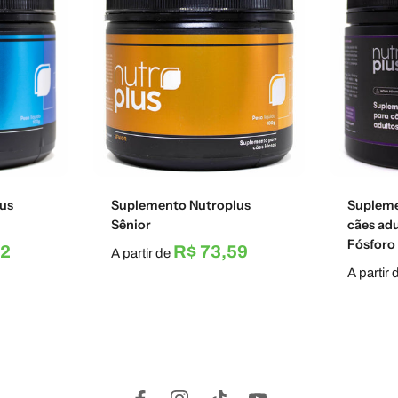
us
Suplemento Nutroplus
Supleme
Sênior
cães ad
Fósforo
62
R$ 73,59
A partir de
A partir