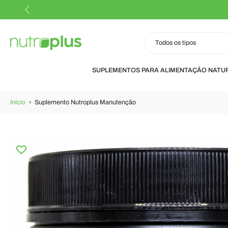
Frete Grátis todo o Brasil*
Pular
para
o
conteúdo
Todos os tipos
SUPLEMENTOS PARA ALIMENTAÇÃO NATU
Início
›
Suplemento Nutroplus Manutenção
Pular
para
informações
do
produto