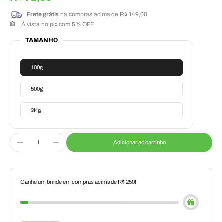
Frete grátis
na compras acima de R$ 149,00
🏦
À vista no pix com 5% OFF
TAMANHO
100g
500g
3Kg
Adicionar ao carrinho
Ganhe um brinde em compras acima de R$ 250!