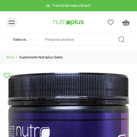
Frete Grátis todo o Brasil*
Todos os
tipos
Início
›
Suplemento Nutroplus Gatos